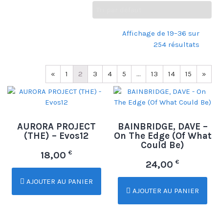
Affichage de 19–36 sur
254 résultats
«
1
2
3
4
5
…
13
14
15
»
AURORA PROJECT
BAINBRIDGE, DAVE –
(THE) – Evos12
On The Edge (Of What
Could Be)
€
18,00
€
24,00
AJOUTER AU PANIER
AJOUTER AU PANIER