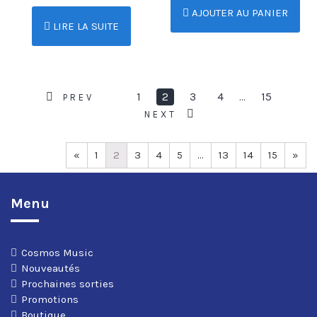
AJOUTER AU PANIER
LIRE LA SUITE
1
2
3
4
15
…
PREV
NEXT
«
1
2
3
4
5
…
13
14
15
»
Menu
Cosmos Music
Nouveautés
Prochaines sorties
Promotions
Boutique