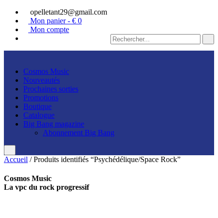
opelletant29@gmail.com
Mon panier - €
0
Mon compte
Cosmos Music
Nouveautés
Prochaines sorties
Promotions
Boutique
Catalogue
Big Bang magazine
Abonnement Big Bang
Accueil
/ Produits identifiés “Psychédélique/Space Rock”
Cosmos Music
La vpc du rock progressif