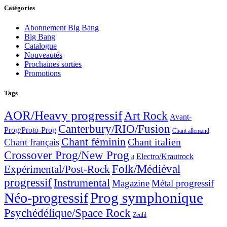
Catégories
Abonnement Big Bang
Big Bang
Catalogue
Nouveautés
Prochaines sorties
Promotions
Tags
AOR/Heavy progressif
Art Rock
Avant-
Canterbury/RIO/Fusion
Prog/Proto-Prog
Chant allemand
Chant féminin
Chant italien
Chant français
Crossover Prog/New Prog
Electro/Krautrock
d
Folk/Médiéval
Expérimental/Post-Rock
progressif
Instrumental
Magazine
Métal progressif
Prog symphonique
Néo-progressif
Psychédélique/Space Rock
Zeuhl