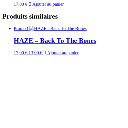
17,00
€
Ajouter au panier
Produits similaires
Promo !
HAZE – Back To The Bones
Le
Le
17,00
€
13,00
€
Ajouter au panier
prix
prix
initial
actuel
était :
est :
17,00 €.
13,00 €.