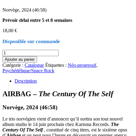
Norvège, 2024 (46:58)
Prévoir délai entre 5 et 8 semaines
18,00
€
Disponible sur commande
quantité
de
Ajouter au panier
AIRBAG
Catégorie :
Catalogue
Étiquettes :
Néo-progressif
,
-
Psychédélique/Space Rock
The
Century
Description
Of
The
AIRBAG –
The Century Of The Self
Self
Norvège, 2024 (46:58)
Le trio norvégien vient d’annoncer qu’il sortira son tout nouvel
album studio le 14 juin prochain chez Karisma Records.
The
Century Of The Self
, constitué de cinq titres, est le sixième opus
d’
Airbag
et on peut pour l’heure en découvrir un premier aperçu