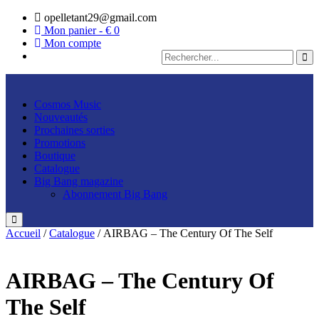
opelletant29@gmail.com
Mon panier - €
0
Mon compte
Cosmos Music
Nouveautés
Prochaines sorties
Promotions
Boutique
Catalogue
Big Bang magazine
Abonnement Big Bang
Accueil
/
Catalogue
/ AIRBAG – The Century Of The Self
AIRBAG – The Century Of
The Self