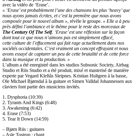
avec la vidéo de ‘Erase’.
« ‘Erase’ est probablement l’une des chansons les plus ‘heavy’ que
nous ayons jamais écrites, et c’est la première que nous avons
composée pour le nouvel album »
, révèle le groupe.
« Elle a à peu
près défini l’ambiance et le thème pour le reste des morceaux de
The Century Of The Self
. ‘Erase’ est une réflexion sur la façon
dont tout ce que nous n’aimons pas est simplement effacé,
cette culture de l’effacement qui fait rage actuellement dans nos
sociétés occidentales. C’est vraiment un concept effrayant et nous
avons essayé de capturer un peu de cette brutalité et de cette force
dans la musique et la production. »
L’album a été enregistré dans les studios Subsonic Society, Airbag
Studio et Riis Studio et a été produit, mixé et masterisé de manière
experte par Vegard Kleftås Sleipnes. Kristian Hultgren à la basse,
Ole Michael Bjørndal à la guitare et Simen Valldal Johannessen aux
claviers font partie des musiciens invités.
1. Dysphoria (10:39)
2. Tyrants And Kings (6:48)
3. Awakening (6:42)
4. Erase (7:53)
5. Tear It Down (14:59)
– Bjørn Riis : guitares
– Asle Tostrup : chant