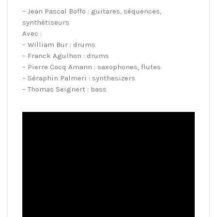
– Jean Pascal Boffo : guitares, séquences,
synthétiseurs
Avec :
– William Bur : drums
– Franck Agulhon : drums
– Pierre Cocq Amann : saxophones, flutes
– Séraphin Palmeri : synthesizers
– Thomas Seignert : bass