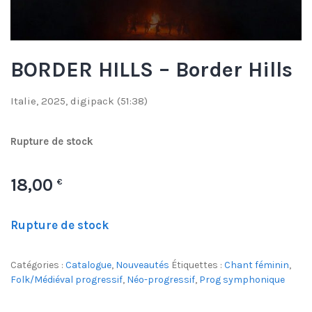
BORDER HILLS – Border Hills
Italie, 2025, digipack (51:38)
Rupture de stock
18,00
€
Rupture de stock
Catégories :
Catalogue
,
Nouveautés
Étiquettes :
Chant féminin
,
Folk/Médiéval progressif
,
Néo-progressif
,
Prog symphonique