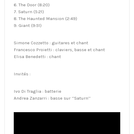
6. The Door (8:20)
7. Saturn (5:21)
8. The Haunted Mansion (2:49)
9. Giant (9:51)
Simone Cozzetto : guitares et chant
Francesco Proietti : claviers, basse et chant
Elisa Benedetti : chant
Invités :
Ivo Di Traglia : batterie
Andrea Zanzarri : basse sur ‘’Saturn’’