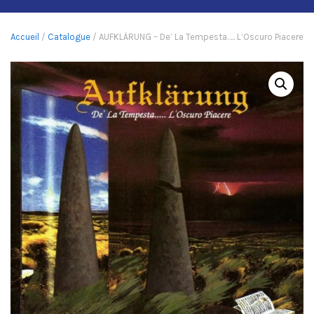
Accueil
/
Catalogue
/ AUFKLÄRUNG – De’ La Tempesta….. L’Oscuro Piacere