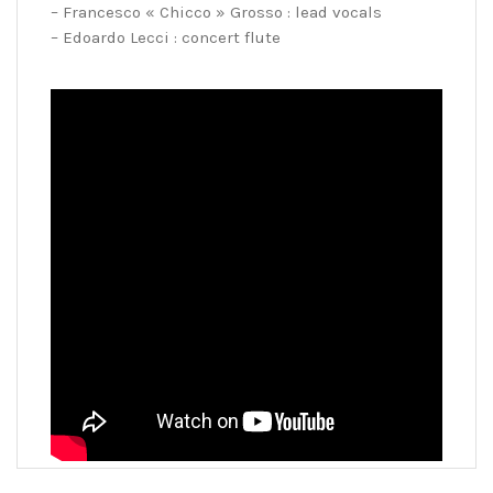
– Francesco « Chicco » Grosso : lead vocals
– Edoardo Lecci : concert flute