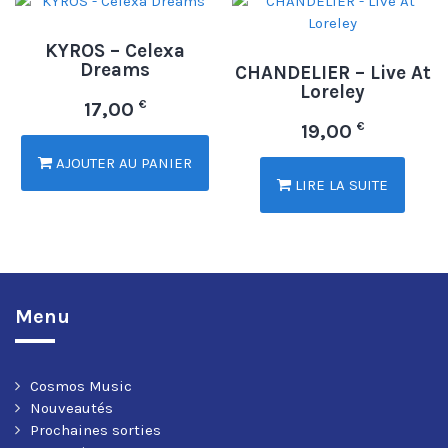
KYROS – Celexa
Dreams
CHANDELIER – Live At
Loreley
€
17,00
€
19,00
AJOUTER AU PANIER
LIRE LA SUITE
Menu
Cosmos Music
Nouveautés
Prochaines sorties