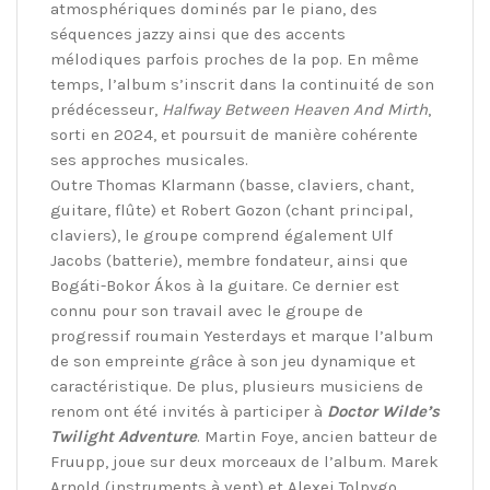
atmosphériques dominés par le piano, des
séquences jazzy ainsi que des accents
mélodiques parfois proches de la pop. En même
temps, l’album s’inscrit dans la continuité de son
prédécesseur,
Halfway Between Heaven And Mirth
,
sorti en 2024, et poursuit de manière cohérente
ses approches musicales.
Outre Thomas Klarmann (basse, claviers, chant,
guitare, flûte) et Robert Gozon (chant principal,
claviers), le groupe comprend également Ulf
Jacobs (batterie), membre fondateur, ainsi que
Bogáti-Bokor Ákos à la guitare. Ce dernier est
connu pour son travail avec le groupe de
progressif roumain Yesterdays et marque l’album
de son empreinte grâce à son jeu dynamique et
caractéristique. De plus, plusieurs musiciens de
renom ont été invités à participer à
Doctor Wilde’s
Twilight Adventure
. Martin Foye, ancien batteur de
Fruupp, joue sur deux morceaux de l’album. Marek
Arnold (instruments à vent) et Alexei Tolpygo