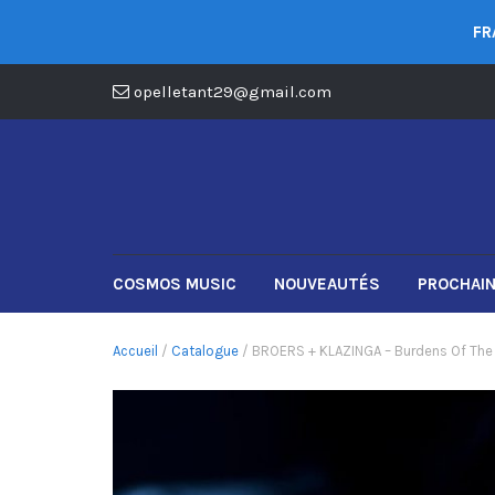
FR
opelletant29@gmail.com
COSMOS MUSIC
NOUVEAUTÉS
PROCHAIN
Accueil
/
Catalogue
/ BROERS + KLAZINGA – Burdens Of The