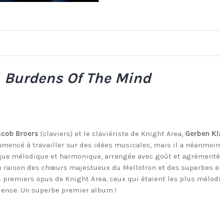
–
Burdens Of The Mind
acob Broers
(claviers) et le claviériste de Knight Area,
Gerben Kl
ommencé à travailler sur des idées musicales, mais il a néanmoi
ique mélodique et harmonique, arrangée avec goût et agrémentée
n raison des chœurs majestueux du Mellotron et des superbes en
s premiers opus de Knight Area, ceux qui étaient les plus mélo
quence. Un superbe premier album !