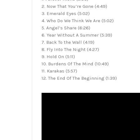
2. Now That You’re Gone (4:49)
3. Emerald Eyes (5:02)
4. Who Do We Think We Are (5:02)
5. Angel’s Share (6:26)
6. Year Without A Summer (5:39)
7. Back To the Wall (4:19)
8. Fly Into The Night (4:27)
9. Hold On (5:11)
10. Burdens Of The Mind (10:49)
11. Karakas (5:57)
12. The End Of The Beginning (1:39)