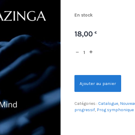
En stock
18,00
€
Ajouter au panier
Catégories :
Catalogue
,
Nouvea
progressif
,
Prog symphonique