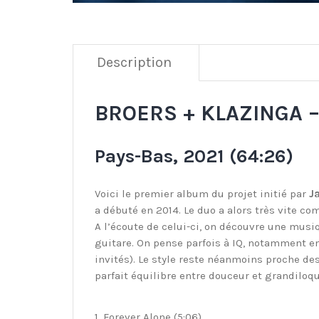
Description
BROERS + KLAZINGA 
Pays-Bas, 2021 (64:26)
Voici le premier album du projet initié par
J
a débuté en 2014. Le duo a alors très vite c
A l’écoute de celui-ci, on découvre une mus
guitare. On pense parfois à IQ, notamment e
invités). Le style reste néanmoins proche de
parfait équilibre entre douceur et grandilo
1. Forever Alone (5:06)