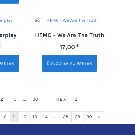
erplay
HFMC – We Are The Truth
€
€
17,00
PANIER
AJOUTER AU PANIER
12
13
30
…
NEXT
10
11
12
13
14
…
28
29
30
»