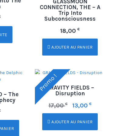
Into The
GLASSMOON
h
CONNECTION, THE – A
Trip Into
€
Subconsciousness
€
18,00
UITE
AJOUTER AU PANIER
Promo !
GRAVITY FIELDS –
Disruption
 – The
ophecy
€
€
17,00
13,00
€
AJOUTER AU PANIER
PANIER