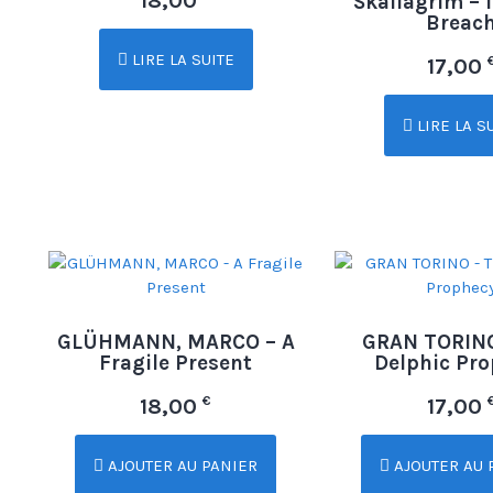
18,00
Skallagrim – 
Breac
LIRE LA SUITE
17,00
LIRE LA S
GLÜHMANN, MARCO – A
GRAN TORINO
Fragile Present
Delphic Pr
€
18,00
17,00
AJOUTER AU PANIER
AJOUTER AU 