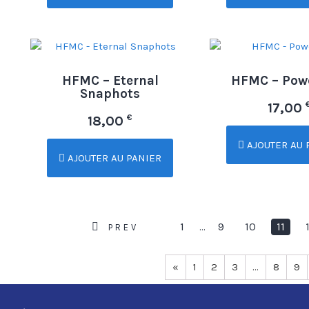
HFMC – Eternal
HFMC – Pow
Snaphots
17,00
€
18,00
AJOUTER AU 
AJOUTER AU PANIER
1
9
10
11
…
PREV
«
1
2
3
…
8
9