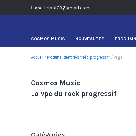
opelletant29@gmail.com
COSMOS MUSIC
NOUVEAUTÉS
PROCHAIN
Accueil
/
Produits identifiés “Néo-progressif”
/ Page 11
Cosmos Music
La vpc du rock progressif
Catégories