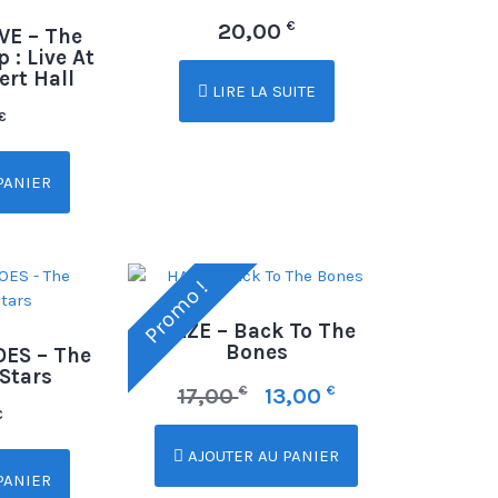
€
20,00
VE – The
: Live At
ert Hall
LIRE LA SUITE
€
PANIER
Promo !
HAZE – Back To The
Bones
ES – The
 Stars
€
€
17,00
13,00
€
AJOUTER AU PANIER
PANIER