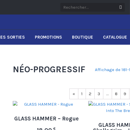
ES SORTIES
PROMOTIONS
BOUTIQUE
CATALOGUE
NÉO-PROGRESSIF
Affichage de 181–
«
1
2
3
…
8
9
GLASS HAMMER – Rogue
GLASS HAM
€