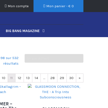
Mon compte
Mon panier - €
0
BIG BANG MAGAZINE
198 sur 532
résultats
10
11
12
13
14
…
28
29
30
»
MER –