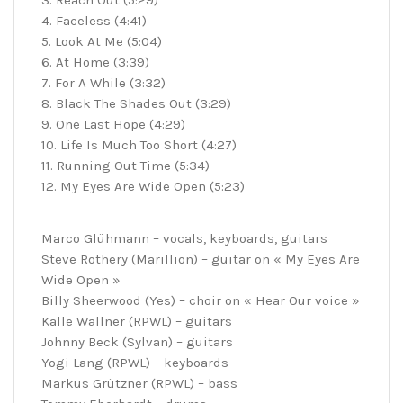
3. Reach Out (5:29)
4. Faceless (4:41)
5. Look At Me (5:04)
6. At Home (3:39)
7. For A While (3:32)
8. Black The Shades Out (3:29)
9. One Last Hope (4:29)
10. Life Is Much Too Short (4:27)
11. Running Out Time (5:34)
12. My Eyes Are Wide Open (5:23)
Marco Glühmann – vocals, keyboards, guitars
Steve Rothery (Marillion) – guitar on « My Eyes Are
Wide Open »
Billy Sheerwood (Yes) – choir on « Hear Our voice »
Kalle Wallner (RPWL) – guitars
Johnny Beck (Sylvan) – guitars
Yogi Lang (RPWL) – keyboards
Markus Grützner (RPWL) – bass