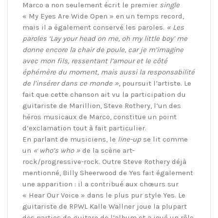
Marco a non seulement écrit le premier
single
« My Eyes Are Wide Open » en un temps record,
mais il a également conservé les paroles.
« Les
paroles ‘Lay your head on me, oh my little boy’ me
donne encore la chair de poule, car je m’imagine
avec mon fils, ressentant l’amour et le côté
éphémère du moment, mais aussi la responsabilité
de l’insérer dans ce monde »
, poursuit l’artiste. Le
fait que cette chanson ait vu la participation du
guitariste de Marillion, Steve Rothery, l’un des
héros musicaux de Marco, constitue un point
d’exclamation tout à fait particulier.
En parlant de musiciens, le
line-up
se lit comme
un
« who’s who »
de la scène art-
rock/progressive-rock. Outre Steve Rothery déjà
mentionné, Billy Sheerwood de Yes fait également
une apparition : il a contribué aux chœurs sur
« Hear Our Voice » dans le plus pur style Yes. Le
guitariste de RPWL Kalle Wallner joue la plupart
des parties de guitare de l’album et a joué un rôle