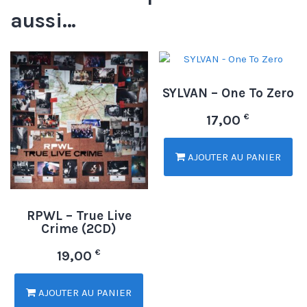
aussi…
SYLVAN – One To Zero
€
17,00
AJOUTER AU PANIER
RPWL – True Live
Crime (2CD)
€
19,00
AJOUTER AU PANIER