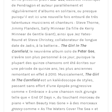
de Pendragon et auteur parallèlement et
régulièrement d’albums en solitaire, ou presque
puisqu’il est ici une nouvelle fois entouré de très
talentueux musiciens et chanteurs : Steve Thorne,
Jimmy Flanders, Sally Minnear (la fille de Kerry
Minnear de Gentle Giant), ainsi que Jez Yates-
Round et Steve Christey, collaborateur de longue
date de Jadis, à la batterie…
The Girl In The
Cornfield
, le neuvième album solo de
Peter Gee
,
s’avère son plus personnel à ce jour, puisque la
plupart des quinze chansons ont été écrites sur
une période de quinze ans, les plus anciennes
remontant en effet à 2010. Musicalement,
The Girl
In The Cornfield
est un kaléidoscope de styles,
passant sans effort d’une épopée progressive
comme « Embrace » à une chanson rock grunge
telle que « End Of Days », du touchant morceau de
piano « When Beauty Has Gone » à des morceaux
groovy
comme « As The Waters Cover The Sea » et