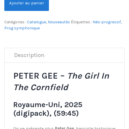
Ajouter au panier
Catégories :
Catalogue
,
Nouveautés
Étiquettes :
Néo-progressif
,
Prog symphonique
Description
PETER GEE –
The Girl In
The Cornfield
Royaume-Uni, 2025
(digipack), (59:45)
On ne présente plus
Peter Gee
, bassiste historique