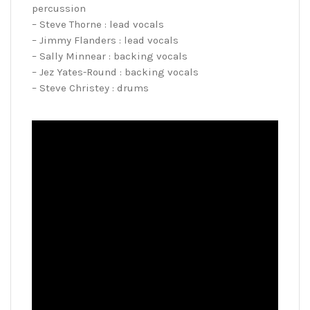
percussion
– Steve Thorne : lead vocals
– Jimmy Flanders : lead vocals
– Sally Minnear : backing vocals
– Jez Yates-Round : backing vocals
– Steve Christey : drums