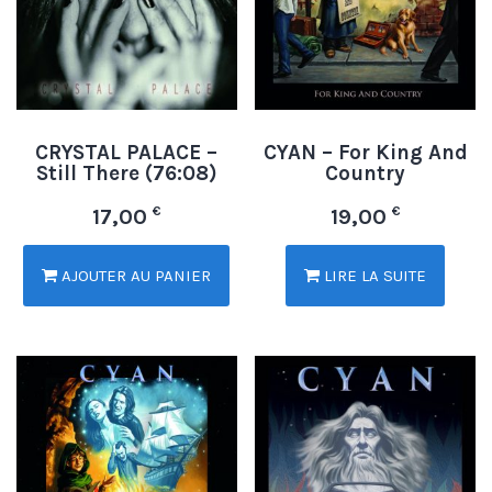
CRYSTAL PALACE –
CYAN – For King And
Still There (76:08)
Country
€
€
17,00
19,00
AJOUTER AU PANIER
LIRE LA SUITE