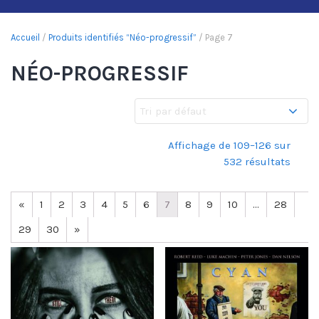
Accueil
/
Produits identifiés “Néo-progressif”
/ Page 7
NÉO-PROGRESSIF
Affichage de 109–126 sur
532 résultats
«
1
2
3
4
5
6
7
8
9
10
…
28
29
30
»