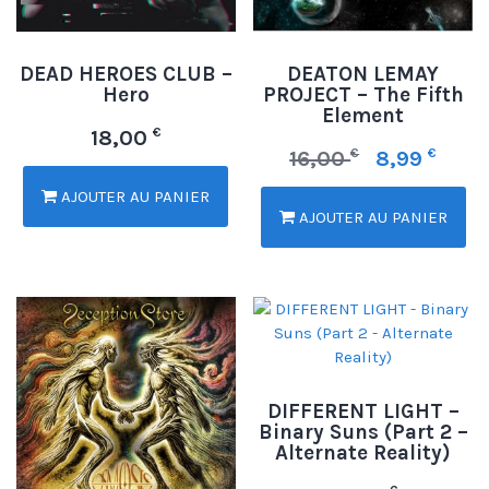
DEAD HEROES CLUB –
DEATON LEMAY
Hero
PROJECT – The Fifth
Element
€
18,00
€
€
16,00
8,99
AJOUTER AU PANIER
AJOUTER AU PANIER
DIFFERENT LIGHT –
Binary Suns (Part 2 –
Alternate Reality)