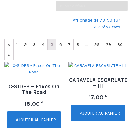
Affichage de 73–90 sur
532 résultats
«
1
2
3
4
5
6
7
8
…
28
29
30
»
CARAVELA ESCARLATE
– III
C-SIDES – Foxes On
The Road
€
17,00
€
18,00
AJOUTER AU PANIER
AJOUTER AU PANIER