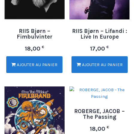
RIIS Bjørn –
RIIS Bjørn – Lifandi :
Fimbulvinter
Live In Europe
€
€
18,00
17,00
AJOUTER AU PANIER
AJOUTER AU PANIER
ROBERGE, JACOB –
The Passing
€
18,00