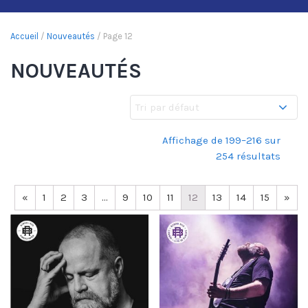
Accueil
/
Nouveautés
/ Page 12
NOUVEAUTÉS
Affichage de 199–216 sur
254 résultats
«
1
2
3
…
9
10
11
12
13
14
15
»