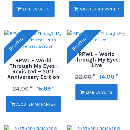
LIRE LA SUITE
AJOUTER AU PANIER
Promo !
Promo !
RPWL – World
Through My Eyes:
RPWL – World
Live
Through My Eyes :
Revisited – 20th
€
€
22,00
14,00
Anniversary Edition
€
€
24,00
15,99
LIRE LA SUITE
AJOUTER AU PANIER