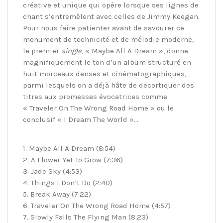
créative et unique qui opère lorsque ses lignes de
chant s’entremêlent avec celles de Jimmy Keegan.
Pour nous faire patienter avant de savourer ce
monument de technicité et de mélodie moderne,
le premier
single
, « Maybe All A Dream », donne
magnifiquement le ton d’un album structuré en
huit morceaux denses et cinématographiques,
parmi lesquels on a déjà hâte de décortiquer des
titres aux promesses évocatrices comme
« Traveler On The Wrong Road Home » ou le
conclusif « I Dream The World »…
1. Maybe All A Dream (8:54)
2. A Flower Yet To Grow (7:36)
3. Jade Sky (4:53)
4. Things I Don’t Do (2:40)
5. Break Away (7:22)
6. Traveler On The Wrong Road Home (4:57)
7. Slowly Falls The Flying Man (8:23)