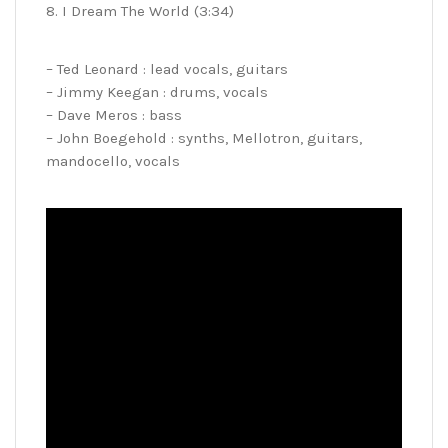
8. I Dream The World (3:34)
– Ted Leonard : lead vocals, guitars
– Jimmy Keegan : drums, vocals
– Dave Meros : bass
– John Boegehold : synths, Mellotron, guitars,
mandocello, vocals