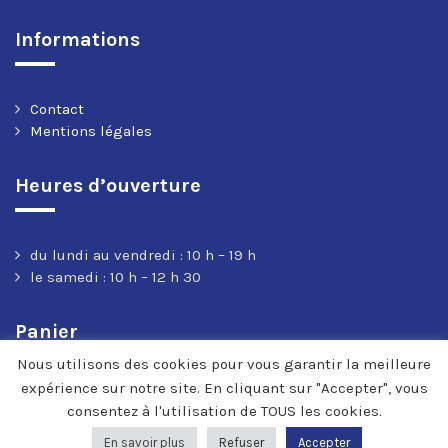
Informations
Contact
Mentions légales
Heures d’ouverture
du lundi au vendredi : 10 h – 19 h
le samedi : 10 h – 12 h 30
Panier
Nous utilisons des cookies pour vous garantir la meilleure
expérience sur notre site. En cliquant sur "Accepter", vous
consentez à l'utilisation de TOUS les cookies.
En savoir plus
Refuser
Accepter
© 2020-2022 Cosmos Music | développement HVRC