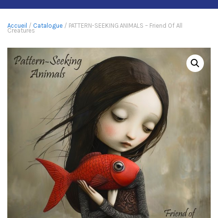
Accueil
/
Catalogue
/ PATTERN-SEEKING ANIMALS – Friend Of All
Creatures