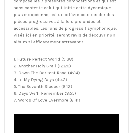
composé les 7 présentes compositions et qui est
sans conteste celui qui initie cette dynamique
plus européenne, est un orfèvre pour ciseler des
pièces progressives à la fois profondes et
accessibles. Les fans de progressif symphonique,
visés ici en priorité, seront ravis de découvrir un
album si efficacement attrayant !
1. Future Perfect World (9:38)
2. Another Holy Grail (12:20)
3. Down The Darkest Road (4:34)
4. In My Dying Days (4:42)
5. The Seventh Sleeper (8:12)
6. Days We’ll Remember (3:55)
7. Words Of Love Evermore (8:41)