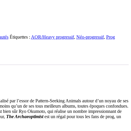
utés
Étiquettes :
AOR/Heavy progressif
,
Néo-progressif
,
Prog
ginalisé par l’essor de Pattern-Seeking Animals autour d’un noyau de ses
moins qu’un de ses tous meilleurs albums, toutes époques confondues.
e est bien sûr Ryo Okumoto, qui réalise un nombre impressionnant de
eur,
The Archaeoptimist
est un régal pour tous les fans de prog, un