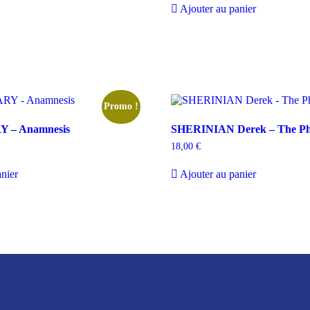
Ajouter au panier
Promo !
 – Anamnesis
SHERINIAN Derek – The Ph
e
18,00
€
rix
ctuel
nier
Ajouter au panier
st :
3,00 €.