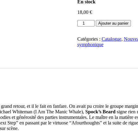
En stock
18,00
€
quantité
Ajouter au panier
de
SPOCK'S
BEARD
Catégories :
Catalogue
,
Nouvea
-
symphonique
The
Archaeoptimist
 grand retour, et il le fait en fanfare. On avait pu croire le groupe mar
 Michael Whiteman (I Am The Manic Whale),
Spock’s Beard
signe rien 
élodies et générosité des parties instrumentales. Le maître en la matièr
xt Step” en passant par le virtuose “Afourthoughts” et la suite de rigu
sur scène.