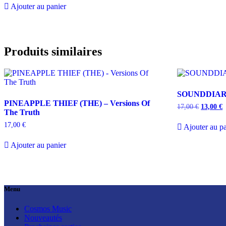
Ajouter au panier
Produits similaires
SOUNDDIARY
PINEAPPLE THIEF (THE) – Versions Of
Le
L
17,00
€
13,00
€
The Truth
prix
p
initial
a
17,00
€
Ajouter au pa
était :
e
17,00 €.
1
Ajouter au panier
Menu
Cosmos Music
Nouveautés