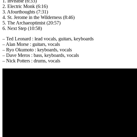
1. Invisible (6:33)
2. Electric Monk (6:16)
3. Afourthoughts (7:31)
4. St. Jerome in the Wilderness (8:46)
5. The Archaeoptimist (20:57)
6. Next Step (10:58)
– Ted Leonard : lead vocals, guitars, keyboards
– Alan Morse : guitars, vocals
– Ryo Okumoto : keyboards, vocals
– Dave Meros : bass, keyboards, vocals
– Nick Potters : drums, vocals