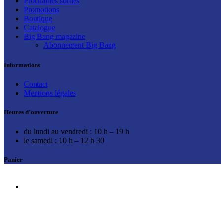
Prochaines sorties
Promotions
Boutique
Catalogue
Big Bang magazine
Abonnement Big Bang
Informations
Contact
Mentions légales
Heures d’ouverture
du lundi au vendredi : 10 h – 19 h
le samedi : 10 h – 12 h 30
Panier
Facebook