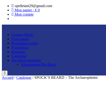
opelletant29@gmail.com
Mon panier - €
0
Mon compte
Cosmos Music
Nouveautés
Prochaines sorties
Promotions
Boutique
Catalogue
Big Bang magazine
Abonnement Big Bang
Accueil
/
Catalogue
/ SPOCK’S BEARD – The Archaeoptimist