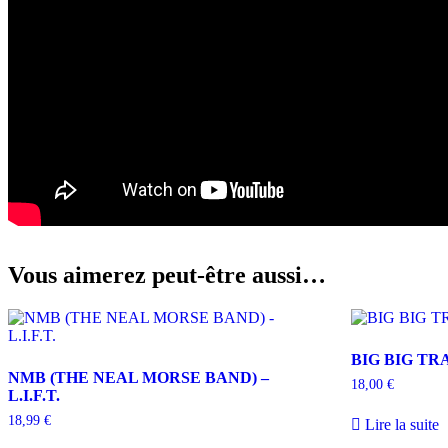
Vous aimerez peut-être aussi…
BIG BIG TR
NMB (THE NEAL MORSE BAND) –
18,00
€
L.I.F.T.
18,99
€
Lire la suite