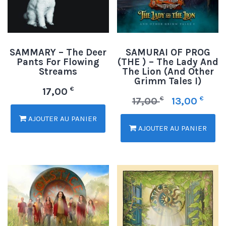
SAMMARY – The Deer
SAMURAI OF PROG
Pants For Flowing
(THE ) – The Lady And
Streams
The Lion (And Other
Grimm Tales I)
€
17,00
€
€
17,00
13,00
AJOUTER AU PANIER
AJOUTER AU PANIER