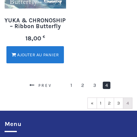
YUKA & CHRONOSHIP
– Ribbon Butterfly
€
18,00
AJOUTER AU PANIER
1
2
3
4
PREV
«
1
2
3
4
Menu