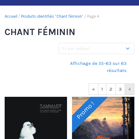
Accueil
/
Produits identifiés “Chant féminin”
/ Page 4
CHANT FÉMININ
Affichage de 55–63 sur 63
résultats
«
1
2
3
4
Promo !