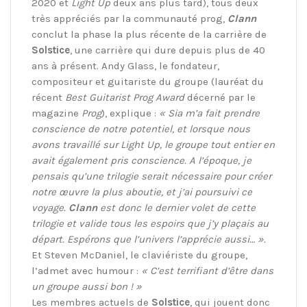
2020 et
Light Up
deux ans plus tard), tous deux
très appréciés par la communauté prog,
Clann
conclut la phase la plus récente de la carrière de
Solstice
, une carrière qui dure depuis plus de 40
ans à présent. Andy Glass, le fondateur,
compositeur et guitariste du groupe (lauréat du
récent
Best Guitarist Prog Award
décerné par le
magazine
Prog
), explique :
« Sia m’a fait prendre
conscience de notre potentiel, et lorsque nous
avons travaillé sur Light Up, le groupe tout entier en
avait également pris conscience. A l’époque, je
pensais qu’une trilogie serait nécessaire pour créer
notre œuvre la plus aboutie, et j’ai poursuivi ce
voyage.
Clann
est donc le dernier volet de cette
trilogie et valide tous les espoirs que j’y plaçais au
départ. Espérons que l’univers l’apprécie aussi… ».
Et Steven McDaniel, le claviériste du groupe,
l’admet avec humour :
« C’est terrifiant d’être dans
un groupe aussi bon ! »
Les membres actuels de
Solstice
, qui jouent donc