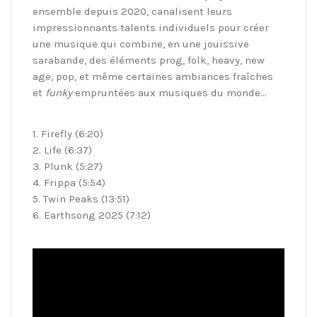
ensemble depuis 2020, canalisent leurs
impressionnants talents individuels pour créer
une musique qui combine, en une jouissive
sarabande, des éléments prog, folk, heavy, new
age, pop, et même certaines ambiances fraîches
et
funky
empruntées aux musiques du monde…
1. Firefly (6:20)
2. Life (6:37)
3. Plunk (5:27)
4. Frippa (5:54)
5. Twin Peaks (13:51)
6. Earthsong 2025 (7:12)