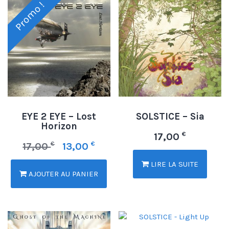
Promo !
EYE 2 EYE – Lost
SOLSTICE – Sia
Horizon
€
17,00
€
€
17,00
13,00
LIRE LA SUITE
AJOUTER AU PANIER