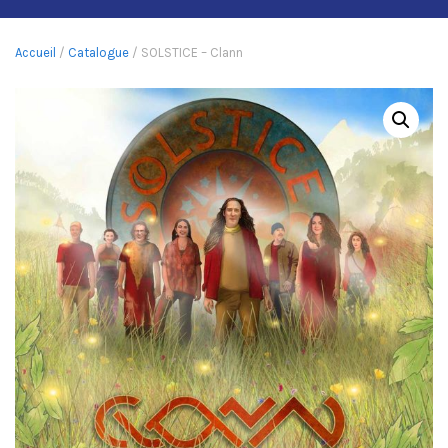
Accueil
/
Catalogue
/ SOLSTICE – Clann