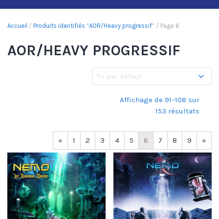
Accueil
/
Produits identifiés “AOR/Heavy progressif”
/ Page 6
AOR/HEAVY PROGRESSIF
Affichage de 91–108 sur
153 résultats
«
1
2
3
4
5
6
7
8
9
»