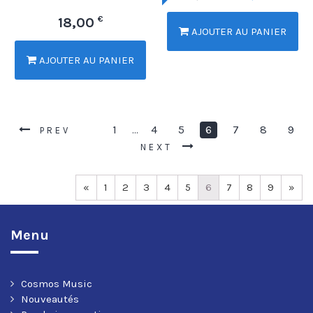
€
18,00
AJOUTER AU PANIER
AJOUTER AU PANIER
1
4
5
6
7
8
9
…
PREV
NEXT
«
1
2
3
4
5
6
7
8
9
»
Menu
Cosmos Music
Nouveautés