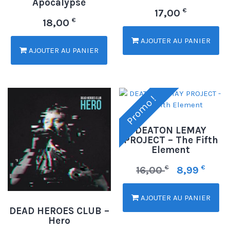
Apocalypse
€
17,00
€
18,00
AJOUTER AU PANIER
AJOUTER AU PANIER
Promo !
DEATON LEMAY
PROJECT – The Fifth
Element
€
€
16,00
8,99
AJOUTER AU PANIER
DEAD HEROES CLUB –
Hero