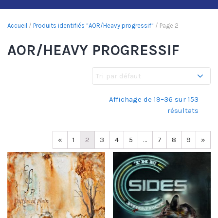
Accueil
/
Produits identifiés “AOR/Heavy progressif”
/ Page 2
AOR/HEAVY PROGRESSIF
Affichage de 19–36 sur 153
résultats
«
1
2
3
4
5
…
7
8
9
»