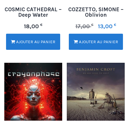
COSMIC CATHEDRAL –
COZZETTO, SIMONE –
Deep Water
Oblivion
€
€
€
18,00
17,00
13,00
AJOUTER AU PANIER
AJOUTER AU PANIER