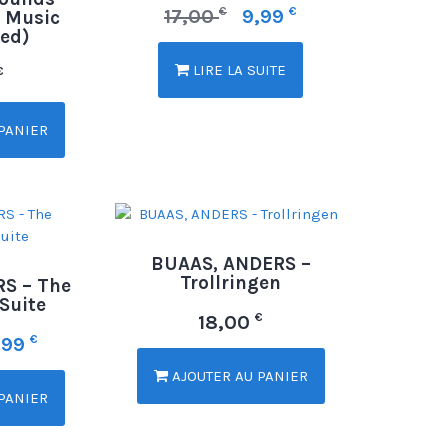
€
€
17,00
9,99
 Music
ed)
LIRE LA SUITE
€
PANIER
BUAAS, ANDERS –
Trollringen
S – The
Suite
€
18,00
€
,99
AJOUTER AU PANIER
PANIER