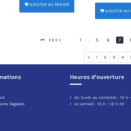
AJOUTER AU PANIER
AJOUTER AU 
1
5
6
7
…
PREV
«
1
2
3
4
mations
Heures d’ouverture
act
du lundi au vendredi : 10 h –
ons légales
le samedi : 10 h – 12 h 30