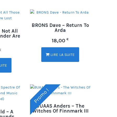
BRONS Dave – Return To
Arda
 Not All
nder Are
€
18,00
€
LIRE LA SUITE
UITE
Promo !
BUAAS Anders – The
Witches Of Finnmark III
ld – A
Sounds