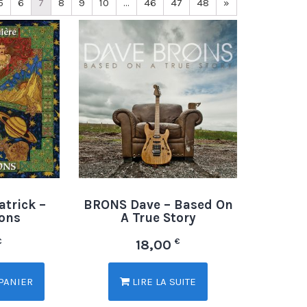
5
6
7
8
9
10
…
46
47
48
»
trick –
BRONS Dave – Based On
ions
A True Story
€
€
18,00
PANIER
LIRE LA SUITE