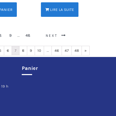
PANIER
LIRE LA SUITE
8
9
48
…
NEXT
5
6
7
8
9
10
…
46
47
48
»
Panier
 19 h