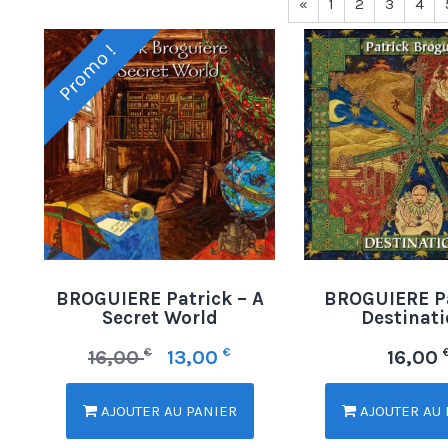
«
1
2
3
4
Promo !
BROGUIERE Patrick – A
BROGUIERE Pa
Secret World
Destinat
€
€
16,00
13,00
16,00
AJOUTER AU PANIER
AJOUTER AU 