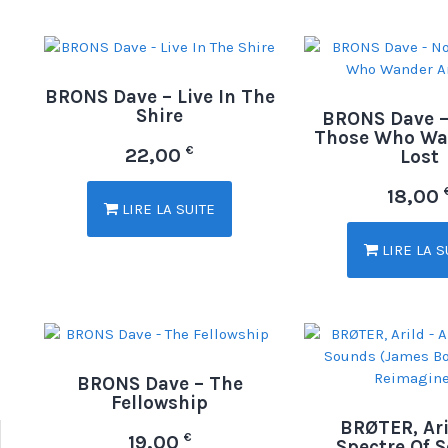
BRONS Dave – Live In The
Shire
BRONS Dave –
Those Who Wa
€
22,00
Lost
18,00
LIRE LA SUITE
LIRE LA S
BRONS Dave – The
Fellowship
BRØTER, Ari
€
19,00
Spectre Of 