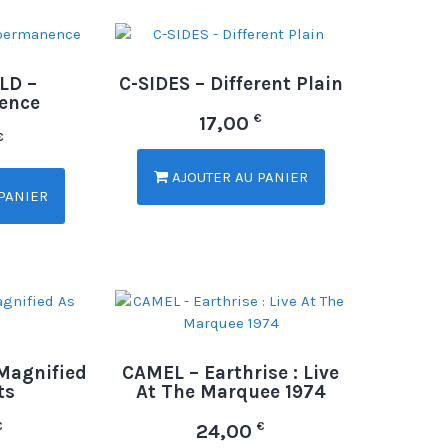
LD –
C-SIDES – Different Plain
ence
€
17,00
€
AJOUTER AU PANIER
PANIER
Magnified
CAMEL – Earthrise : Live
ts
At The Marquee 1974
€
€
24,00