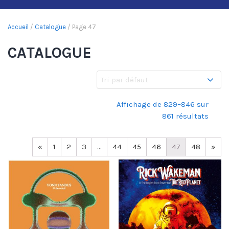
Accueil
/
Catalogue
/ Page 47
CATALOGUE
Affichage de 829–846 sur
861 résultats
«
1
2
3
…
44
45
46
47
48
»