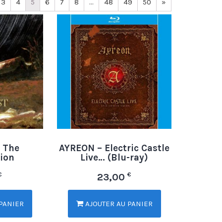
3
4
5
6
7
8
…
48
49
50
»
 The
AYREON – Electric Castle
ion
Live… (Blu-ray)
€
€
23,00
PANIER
AJOUTER AU PANIER