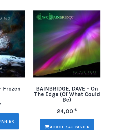
 Frozen
BAINBRIDGE, DAVE – On
The Edge (Of What Could
Be)
€
€
24,00
PANIER
AJOUTER AU PANIER