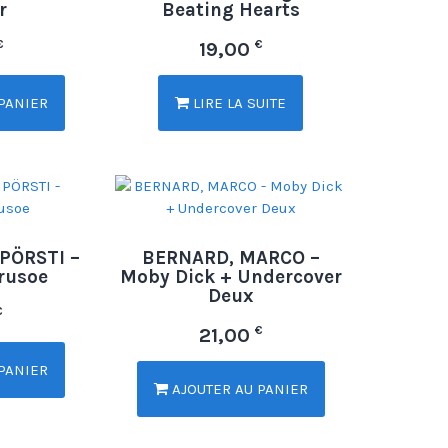
r
Beating Hearts
€
€
19,00
PANIER
LIRE LA SUITE
PÖRSTI –
BERNARD, MARCO –
rusoe
Moby Dick + Undercover
Deux
€
€
21,00
PANIER
AJOUTER AU PANIER