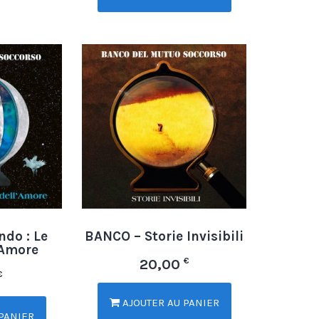
do : Le
BANCO – Storie Invisibili
 Amore
€
20,00
€
AJOUTER AU PANIER
PANIER