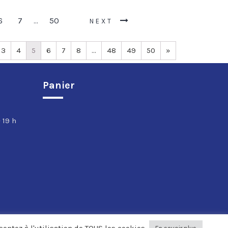
6
7
50
…
NEXT
3
4
5
6
7
8
…
48
49
50
»
Panier
 19 h