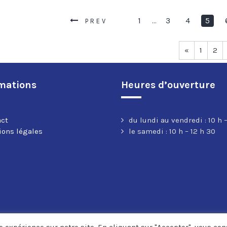
1
3
4
5
…
PREV
«
1
2
mations
Heures d’ouverture
act
du lundi au vendredi : 10 h –
ons légales
le samedi : 10 h – 12 h 30