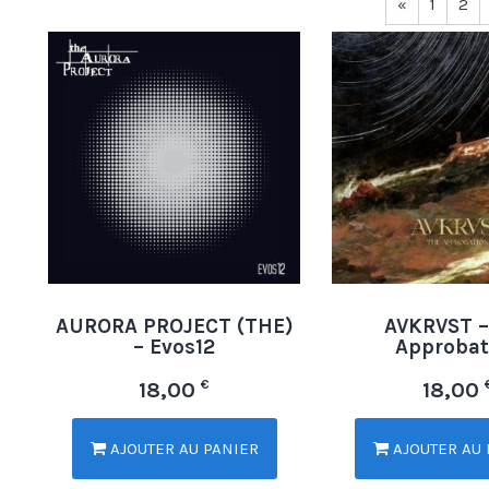
«
1
2
AURORA PROJECT (THE)
AVKRVST –
– Evos12
Approbat
€
18,00
18,00
AJOUTER AU PANIER
AJOUTER AU 