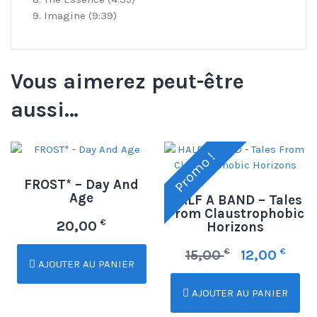
9. Imagine (9:39)
Vous aimerez peut-être
aussi…
Promo !
FROST* – Day And
Age
HALF A BAND – Tales
From Claustrophobic
€
20,00
Horizons
€
€
15,00
12,00
AJOUTER AU PANIER
AJOUTER AU PANIER