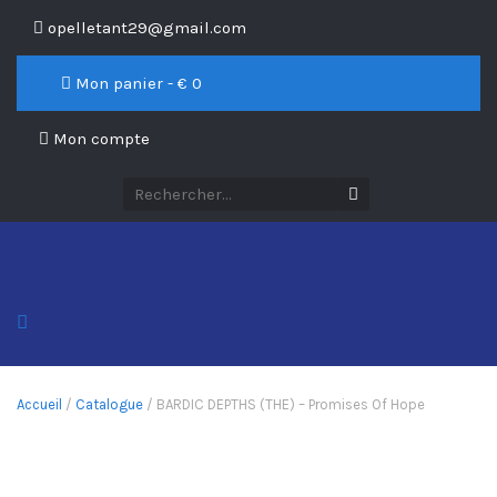
opelletant29@gmail.com
Mon panier - €
0
Mon compte
Accueil
/
Catalogue
/ BARDIC DEPTHS (THE) – Promises Of Hope