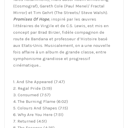
(Cosmograf), Gareth Cole (Paul Menel/ Fractal
Mirror) et Tim Gehrt (The Streets/ Steve Walsh).
Promises Of Hope
, inspiré par les œuvres
littéraires de Virgile et de C.S. Lewis, est mis en
concept par Brad Birzer, fidèle compagnon de
route de Bandana et professeur d’Histoire basé
aux Etats-Unis. Musicalement, on a une nouvelle
fois affaire à un album de grande classe, entre
symphonisme grandiose et progressif
cinématique…
1. And She Appeared (7:47)
2. Regal Pride (5:19)
3. Consumed (7:57)
4. The Burning Flame (6:02)
5. Colours And Shapes (7:15)
6. Why Are You Here (7:51)
7. Returned (4:51)
8. The Essence (4:35)