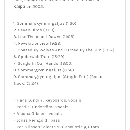
Kaipa
en 2002…
1. Sommarskymningsljus (1:30)
2. Seven Birds (9:50)
3. Like Thousand Dawns (11:08)
4. Revelationview (9:28)
5. Chased By Wolves And Burned By The Sun (10:17)
6. Spiderweb Train (15:29)
7. Songs In Our Hands (13:00)
8. Sommargryningsljus (3:58)
9. Sommargryningsljus (Single Edit) (Bonus
Track) (5:24)
– Hans Lundin : keyboards, vocals
– Patrik Lundström : vocals
– Aleena Gibson : vocals
– Jonas Reingold : bass
– Per Nilsson : electric & acoustic guitars