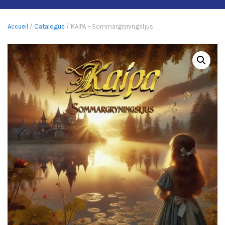
Accueil
/
Catalogue
/ KAIPA – Sommargryningsljus