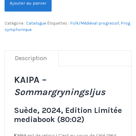
Ajouter au panier
Catégorie :
Catalogue
Étiquettes :
Folk/Médiéval progressif
,
Prog
symphonique
Description
KAIPA –
Sommargryningsljus
Suède, 2024, Edition Limitée
mediabook (80:02)
Kaipa
est de retour ! C’est au cours de l’été 1964