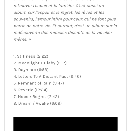
retrouver l’espoir et la lumière. C’est aussi un
album sur l’espoir et le regret, les rêves et les
souvenirs, l’amour infini pour ceux qui ne font plus
partie de notre vie. Et surtout, c’est un album sur la
redécouverte des miracles discrets de la vie elle-
même. »
1. Stillness (2:22)
2. Moonlight Lullaby (9:17)
3. Daymare (6:58)
4. Letters To A Distant Past (9:46)
5. Remnant of Rain (3:47)
6. Reverie (12:24)
7. Hope / Regret (2:42)
8. Dream / Awake (6:08)