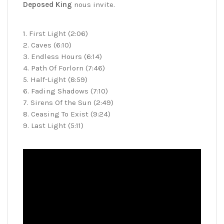
Deposed King
nous invite.
1. First Light (2:06)
2. Caves (6:10)
3. Endless Hours (6:14)
4. Path Of Forlorn (7:46)
5. Half-Light (8:59)
6. Fading Shadows (7:10)
7. Sirens Of the Sun (2:49)
8. Ceasing To Exist (9:24)
9. Last Light (5:11)