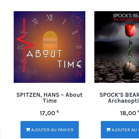
SPITZEN, HANS – About
SPOCK’S BEAR
Time
Archaeopt
€
17,00
18,00
AJOUTER AU PANIER
AJOUTER AU 