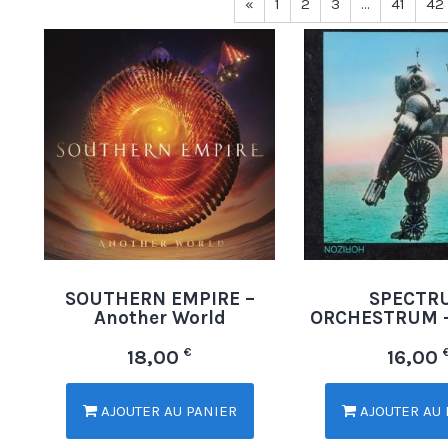
«
1
2
3
…
41
42
SOUTHERN EMPIRE –
SPECTR
Another World
ORCHESTRUM –
€
18,00
16,00
AJOUTER AU PANIER
AJOUTER AU 