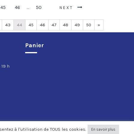
45
46
50
…
NEXT
43
44
45
46
47
48
49
50
»
Panier
 19 h
entez à l'utilisation de TOUS les cookies.
En savoir plus