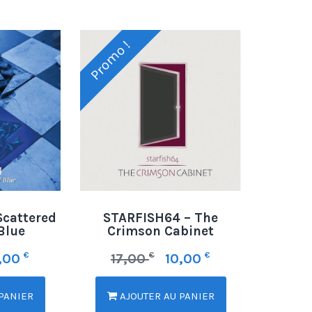
Promo !
Scattered
STARFISH64 – The
Blue
Crimson Cabinet
€
€
€
3,00
17,00
10,00
PANIER
AJOUTER AU PANIER