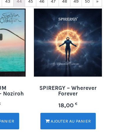
43
44
45
46
47
48
49
50
»
UM
SPIRERGY – Wherever
 Noziroh
Forever
€
€
18,00
PANIER
AJOUTER AU PANIER