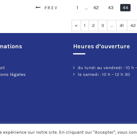
1
42
43
44
…
PREV
«
1
2
3
…
41
42
mations
Heures d’ouverture
act
du lundi au vendredi : 10 h –
ons légales
le samedi : 10 h – 12 h 30
 expérience sur notre site. En cliquant sur "Accepter", vous cons