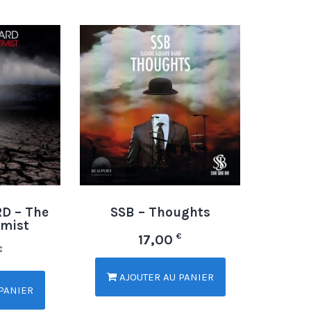
D – The
SSB – Thoughts
imist
€
17,00
€
AJOUTER AU PANIER
PANIER