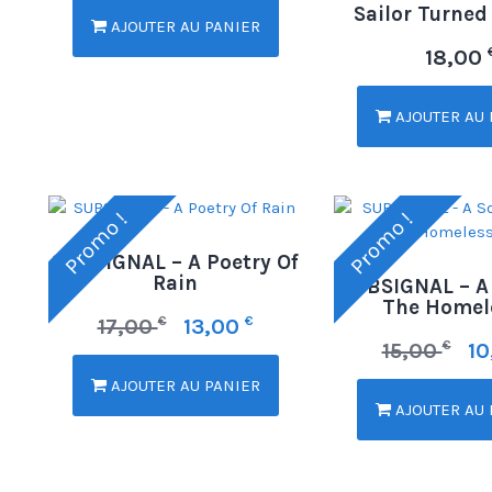
Sailor Turned
AJOUTER AU PANIER
18,00
AJOUTER AU 
Promo !
Promo !
SUBSIGNAL – A Poetry Of
Rain
SUBSIGNAL – A
The Homel
€
€
17,00
13,00
€
15,00
1
AJOUTER AU PANIER
AJOUTER AU 