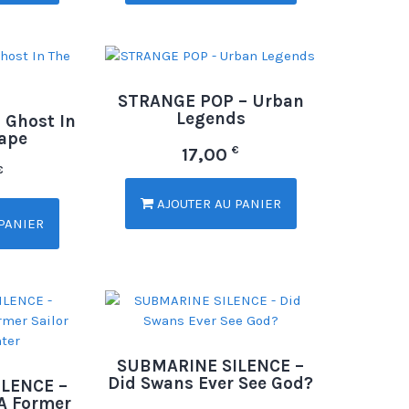
STRANGE POP – Urban
Legends
 Ghost In
Tape
€
17,00
€
AJOUTER AU PANIER
PANIER
SUBMARINE SILENCE –
Did Swans Ever See God?
LENCE –
A Former