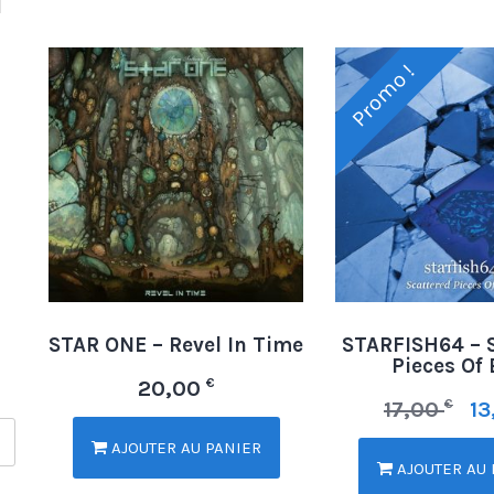
Promo !
STAR ONE – Revel In Time
STARFISH64 – 
Pieces Of 
€
20,00
€
17,00
1
AJOUTER AU PANIER
AJOUTER AU 