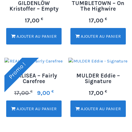
GILDENLÖW
TUMBLETOWN – On
Kristoffer – Empty
The Highwire
€
€
17,00
17,00
AJOUTER AU PANIER
AJOUTER AU PANIER
Promo !
REALISEA – Fairly
MULDER Eddie –
Carefree
Signature
€
€
€
17,00
9,00
17,00
AJOUTER AU PANIER
AJOUTER AU PANIER