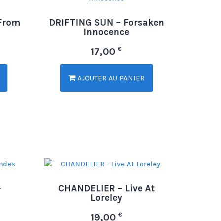
From
DRIFTING SUN – Forsaken
Innocence
€
17,00
AJOUTER AU PANIER
–
CHANDELIER – Live At
Loreley
€
19,00