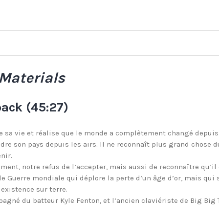
Materials
ack (45:27)
n de sa vie et réalise que le monde a complètement changé depui
dre son pays depuis les airs. Il ne reconnaît plus grand chos
nir.
nt, notre refus de l’accepter, mais aussi de reconnaître qu’il es
nde Guerre mondiale qui déplore la perte d’un âge d’or, mais qu
existence sur terre.
gné du batteur Kyle Fenton, et l’ancien claviériste de Big Big 