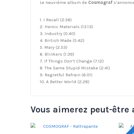
Le neuvième album de
Cosmograf
s’annonce 
1. I Recall (2.58)
2. Heroic Materials (13.13)
3. Industry (0.40)
4. British Made (5.42)
5. Mary (2.53)
6. Blinkers (1.39)
7. If Things Don’t Change (7.12)
8. The Same Stupid Mistake (2.41)
9. Regretful Refrain (6.01)
10. A Better World (2.28)
Vous aimerez peut-être 