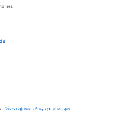
emaines
de
s :
Néo-progressif
,
Prog symphonique