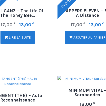
o !
Promo !
L GANZ – The Life Of
SWAPPERS ELEVEN – 
The Honey Bee…
A Distance
€
€
€
€
17,00
13,00
17,00
13,00
LIRE LA SUITE
AJOUTER AU PANIER
MINIMUM VITAL 
Sarabandes
NGENT (THE) – Auto
Reconnaissance
€
18,00