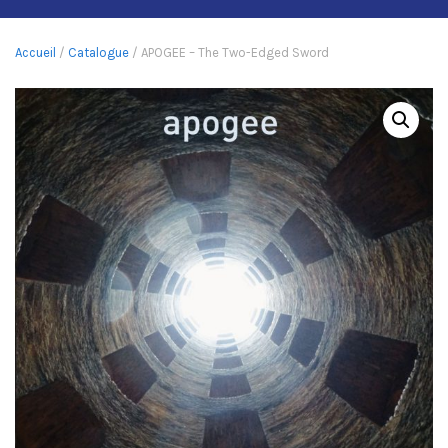
Accueil
/
Catalogue
/ APOGEE – The Two-Edged Sword