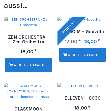
aussi…
Promo !
AUDIO’M – Godzilla
ZEN ORCHESTRA –
€
€
17,00
13,00
Zen Orchestra
€
18,00
AJOUTER AU PANIER
AJOUTER AU PANIER
ELLEVEN – 8030
€
18,00
GLASSMOON