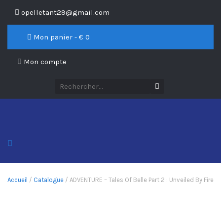
opelletant29@gmail.com
Mon panier - €
0
Mon compte
Accueil
/
Catalogue
/ ADVENTURE – Tales Of Belle Part 2 : Unveiled By Fire