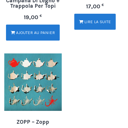
Campana Di Legno +
Trappola Per Topi
€
17,00
€
19,00
LIRE LA SUITE
AJOUTER AU PANIER
ZOPP – Zopp