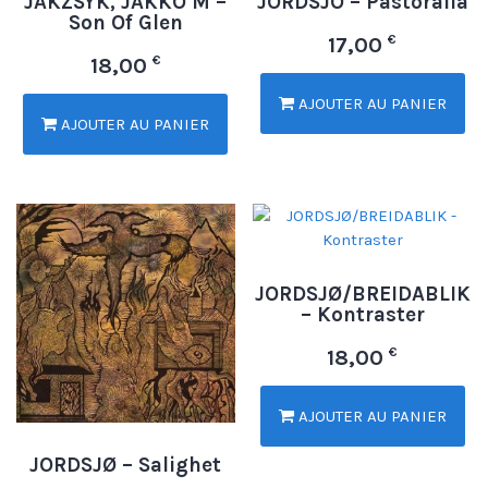
JAKZSYK, JAKKO M –
JORDSJO – Pastoralia
Son Of Glen
€
17,00
€
18,00
AJOUTER AU PANIER
AJOUTER AU PANIER
JORDSJØ/BREIDABLIK
– Kontraster
€
18,00
AJOUTER AU PANIER
JORDSJØ – Salighet