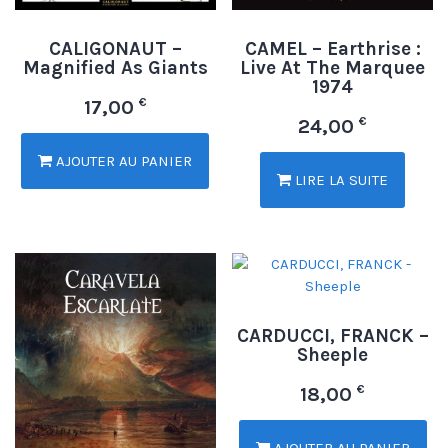
CALIGONAUT –
CAMEL – Earthrise :
Magnified As Giants
Live At The Marquee
1974
€
17,00
€
24,00
AJOUTER AU PANIER
LIRE LA SUITE
CARDUCCI, FRANCK –
Sheeple
€
18,00