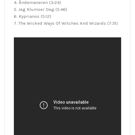
4. Åndemaneren (3:24)
5. Jeg Klumser Deg (5:46)
6. Kyprianos (5:12)
7. The Wicked Ways Of Witches And Wizards (7:31)