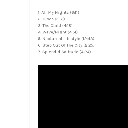
1. All My Nights (6:11)
2. Disco (5:12)
3. The Child (4:18)
4. Wave/Night (4:51)
5. Nocturnal Lifestyle (12:43)
6. Step Out Of The City (2:25)
7. Splendid Solitude (4:24)