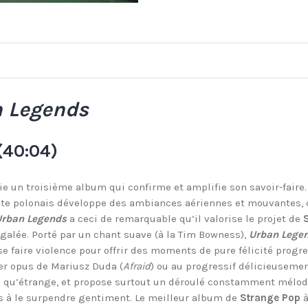
 Legends
(40:04)
lie un troisième album qui confirme et amplifie son savoir-faire.
iste polonais développe des ambiances aériennes et mouvantes, 
Urban Legends
a ceci de remarquable qu’il valorise le projet de
égalée. Porté par un chant suave (à la Tim Bowness),
Urban Lege
 faire violence pour offrir des moments de pure félicité progr
ier opus de Mariusz Duda (
Afraid
) ou au progressif délicieusemen
e qu’étrange, et propose surtout un déroulé constamment mélod
 à le surpendre gentiment. Le meilleur album de
Strange Pop
à