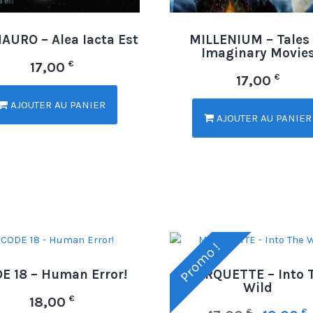
AURO – Alea Iacta Est
MILLENIUM – Tales 
Imaginary Movie
€
17,00
€
17,00
AJOUTER AU PANIER
AJOUTER AU PANIER
Promo !
E 18 – Human Error!
MARQUETTE – Into 
Wild
€
18,00
€
€