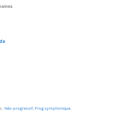
emaines
de
s :
Néo-progressif
,
Prog symphonique
,