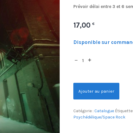
Prévoir délai entre 3 et 6 s
17,00
€
Disponible sur comman
Ajouter au panier
Catégorie :
Catalogue
Étiquette
Psychédélique/Space Rock