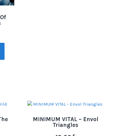
Of
s
The
MINIMUM VITAL – Envol
Triangles
€