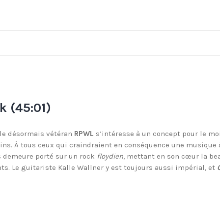
k (45:01)
 le désormais vétéran
RPWL
s’intéresse à un concept pour le mo
s. À tous ceux qui craindraient en conséquence une musique à 
ds demeure porté sur un rock
floydien
, mettant en son cœur la be
s. Le guitariste Kalle Wallner y est toujours aussi impérial, et