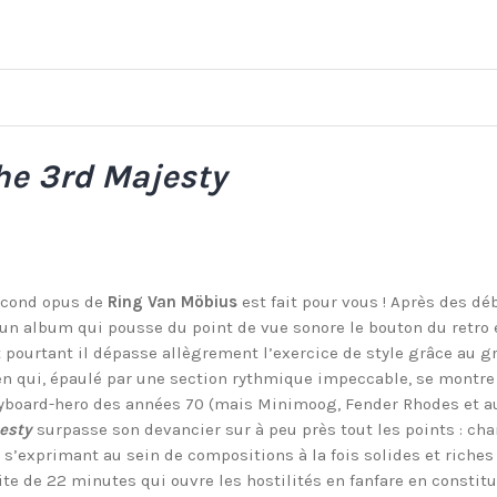
he 3rd Majesty
econd opus de
Ring Van Möbius
est fait pour vous ! Après des déb
n album qui pousse du point de vue sonore le bouton du retro enc
t pourtant il dépasse allègrement l’exercice de style grâce au gr
n qui, épaulé par une section rythmique impeccable, se montre 
board-hero des années 70 (mais Minimoog, Fender Rhodes et autr
esty
surpasse son devancier sur à peu près tout les points : chant
 s’exprimant au sein de compositions à la fois solides et riche
te de 22 minutes qui ouvre les hostilités en fanfare en constitu