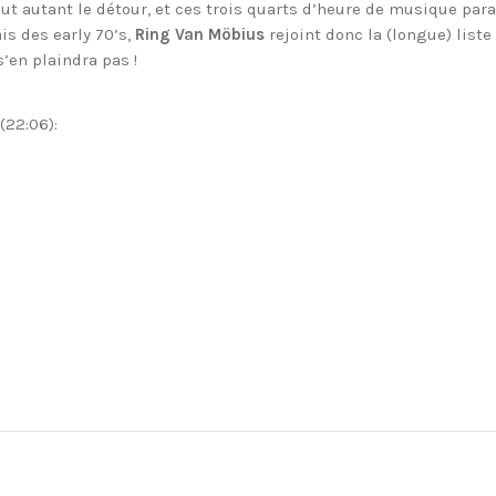
ut autant le détour, et ces trois quarts d’heure de musique para
is des early 70’s,
Ring Van Möbius
rejoint donc la (longue) list
’en plaindra pas !
(22:06):