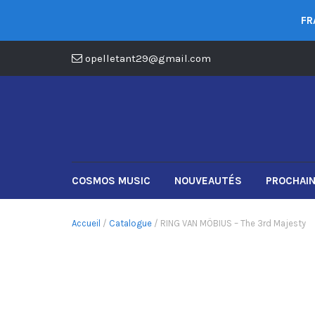
FR
opelletant29@gmail.com
COSMOS MUSIC
NOUVEAUTÉS
PROCHAIN
Accueil
/
Catalogue
/ RING VAN MÖBIUS – The 3rd Majesty