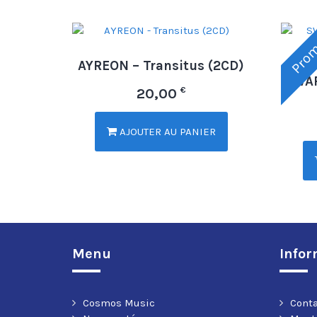
Prom
AYREON – Transitus (2CD)
SWAP
€
20,00
AJOUTER AU PANIER
Menu
Infor
Cosmos Music
Cont