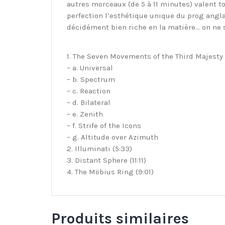
autres morceaux (de 5 à 11 minutes) valent to
perfection l’esthétique unique du prog angla
décidément bien riche en la matière… on ne s
1. The Seven Movements of the Third Majesty 
– a. Universal
– b. Spectrum
– c. Reaction
– d. Bilateral
– e. Zenith
– f. Strife of the Icons
– g. Altitude over Azimuth
2. Illuminati (5:33)
3. Distant Sphere (11:11)
4. The Möbius Ring (9:01)
Produits similaires