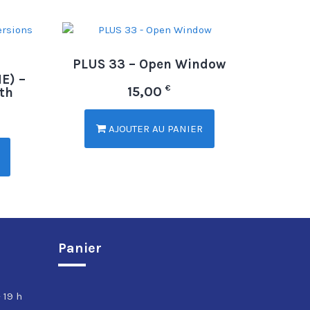
PLUS 33 – Open Window
E) –
€
15,00
uth
AJOUTER AU PANIER
Panier
 19 h