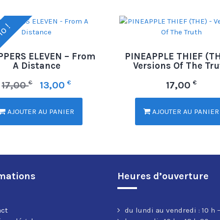
o !
PERS ELEVEN – From
PINEAPPLE THIEF (TH
A Distance
Versions Of The Tr
€
€
€
17,00
13,00
17,00
AJOUTER AU PANIER
AJOUTER AU PANIER
mations
Heures d’ouverture
act
du lundi au vendredi : 10 h –