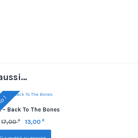
aussi…
o !
 – Back To The Bones
€
€
17,00
13,00