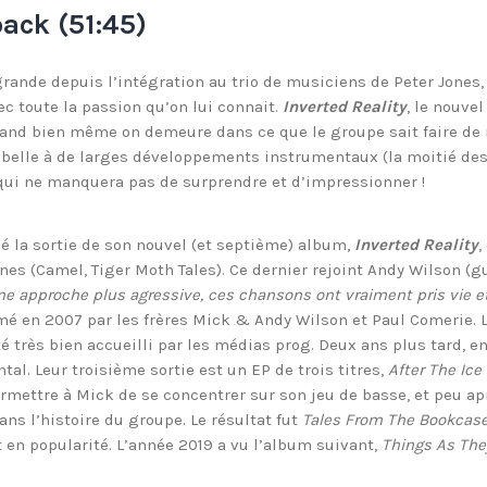
ack (51:45)
rande depuis l’intégration au trio de musiciens de Peter Jones
ec toute la passion qu’on lui connait.
Inverted Reality
, le nouve
nd bien même on demeure dans ce que le groupe sait faire de m
 belle à de larges développements instrumentaux (la moitié des
 qui ne manquera pas de surprendre et d’impressionner !
 la sortie de son nouvel (et septième) album,
Inverted Reality
,
nes (Camel, Tiger Moth Tales). Ce dernier rejoint Andy Wilson (gu
ne approche plus agressive, ces chansons ont vraiment pris vie et 
mé en 2007 par les frères Mick & Andy Wilson et Paul Comerie.
 très bien accueilli par les médias prog. Deux ans plus tard, en 
al. Leur troisième sortie est un EP de trois titres,
After The Ice
ermettre à Mick de se concentrer sur son jeu de basse, et peu apr
ans l’histoire du groupe. Le résultat fut
Tales From The Bookcas
 en popularité. L’année 2019 a vu l’album suivant,
Things As The