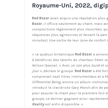
Royaume-Uni, 2022, digip
Red Bazar
avait acquis une réputation plus g
Bazar
, il officie seulement au chant, mais av
compositions légèrement plus musclées, qua
séquences plus agressives et faisant la part
minutes). Une sortie de leur zone de confort
« Le quatuor britannique
Red Bazar
a annoncé
à bénéficier des talents du chanteur Peter Jo
Wilson (basse).
« Avec un son plus lourd et u
jour »
, déclare le groupe.
Red Bazar
a été for
comprenait sept titres instrumentaux et a été
Differential Being
, encore un album instrument
introduit le claviériste Gary Marsh afin de p
pour assurer le chant pour la première fois d
groupe, ce dernier gagnant ainsi rapidement
Reality
est enfin disponible. »