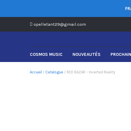
FR
opelletant29@gmail.com
COSMOS MUSIC
NOUVEAUTÉS
PROCHAIN
Accueil
/
Catalogue
/ RED BAZAR – Inverted Reality