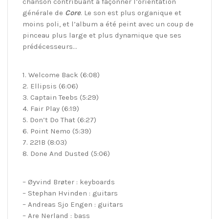
chanson contribuant à façonner l’orientation
générale de
Core
. Le son est plus organique et
moins poli, et l’album a été peint avec un coup de
pinceau plus large et plus dynamique que ses
prédécesseurs…
1. Welcome Back (6:08)
2. Ellipsis (6:06)
3. Captain Teebs (5:29)
4. Fair Play (6:19)
5. Don’t Do That (6:27)
6. Point Nemo (5:39)
7. 221B (8:03)
8. Done And Dusted (5:06)
– Øyvind Brøter : keyboards
– Stephan Hvinden : guitars
– Andreas Sjo Engen : guitars
– Are Nerland : bass