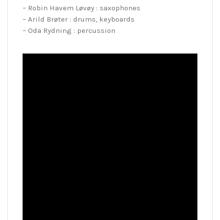
– Robin Havem Løvøy : saxophones
– Arild Brøter : drums, keyboards
– Oda Rydning : percussion