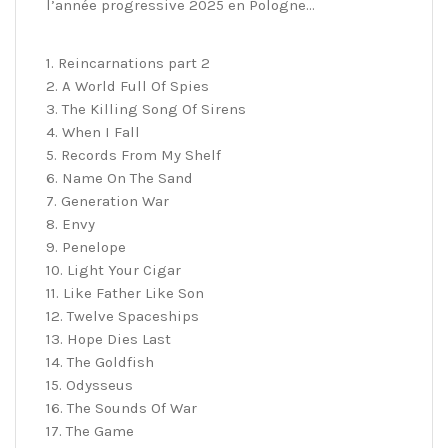
l’année progressive 2025 en Pologne…
1. Reincarnations part 2
2. A World Full Of Spies
3. The Killing Song Of Sirens
4. When I Fall
5. Records From My Shelf
6. Name On The Sand
7. Generation War
8. Envy
9. Penelope
10. Light Your Cigar
11. Like Father Like Son
12. Twelve Spaceships
13. Hope Dies Last
14. The Goldfish
15. Odysseus
16. The Sounds Of War
17. The Game