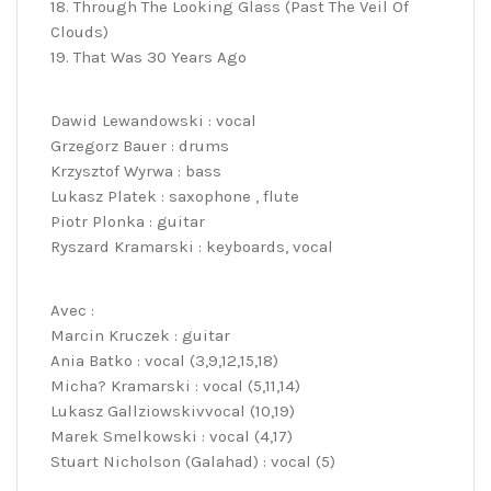
18. Through The Looking Glass (Past The Veil Of
Clouds)
19. That Was 30 Years Ago
Dawid Lewandowski : vocal
Grzegorz Bauer : drums
Krzysztof Wyrwa : bass
Lukasz Platek : saxophone , flute
Piotr Plonka : guitar
Ryszard Kramarski : keyboards, vocal
Avec :
Marcin Kruczek : guitar
Ania Batko : vocal (3,9,12,15,18)
Micha? Kramarski : vocal (5,11,14)
Lukasz Gallziowskivvocal (10,19)
Marek Smelkowski : vocal (4,17)
Stuart Nicholson (Galahad) : vocal (5)