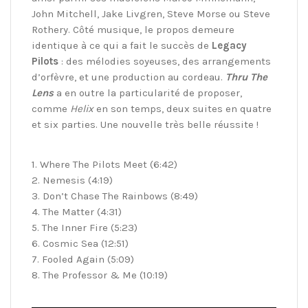
John Mitchell, Jake Livgren, Steve Morse ou Steve
Rothery. Côté musique, le propos demeure
identique à ce qui a fait le succès de
Legacy
Pilots
: des mélodies soyeuses, des arrangements
d’orfèvre, et une production au cordeau.
Thru The
Lens
a en outre la particularité de proposer,
comme
Helix
en son temps, deux suites en quatre
et six parties.
Une nouvelle très belle réussite !
1. Where The Pilots Meet (6:42)
2. Nemesis (4:19)
3. Don’t Chase The Rainbows (8:49)
4. The Matter (4:31)
5. The Inner Fire (5:23)
6. Cosmic Sea (12:51)
7. Fooled Again (5:09)
8. The Professor & Me (10:19)