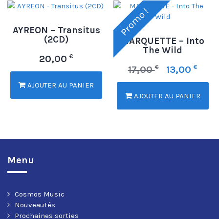
Promo !
AYREON – Transitus
(2CD)
MARQUETTE – Into
The Wild
€
20,00
€
€
17,00
13,00
AJOUTER AU PANIER
AJOUTER AU PANIER
Menu
Cosmos Music
Nouveautés
Prochaines sorties