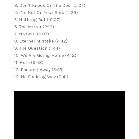
3. Don’t Knock On The Door (5:07)
4. I’m Not On Your Side (4:33)
5. Nothing But (10:07)
6. The Mirror (2:13)
7. No Soul (6:07)
8. Eternal Mistake (4:42)
9. The Question (1:44)
10. We Are Going Home (4:12)
11. Hero (9:43)
12. Passing Away (5:45)
13. No Fucking Way (2:41)