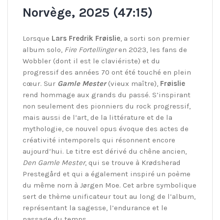
Norvège, 2025 (47:15)
Lorsque
Lars Fredrik Frøislie
, a sorti son premier
album solo,
Fire Fortellinger
en 2023, les fans de
Wobbler (dont il est le claviériste) et du
progressif des années 70 ont été touché en plein
cœur. Sur
Gamle Mester
(vieux maître),
Frøislie
rend hommage aux grands du passé. S’inspirant
non seulement des pionniers du rock progressif,
mais aussi de l’art, de la littérature et de la
mythologie, ce nouvel opus évoque des actes de
créativité intemporels qui résonnent encore
aujourd’hui. Le titre est dérivé du chêne ancien,
Den Gamle Mester
, qui se trouve à Krødsherad
Prestegård et qui a également inspiré un poème
du même nom à Jørgen Moe. Cet arbre symbolique
sert de thème unificateur tout au long de l’album,
représentant la sagesse, l’endurance et le
passage du temps…