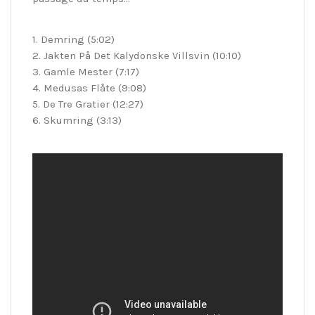
1. Demring (5:02)
2. Jakten På Det Kalydonske Villsvin (10:10)
3. Gamle Mester (7:17)
4. Medusas Flåte (9:08)
5. De Tre Gratier (12:27)
6. Skumring (3:13)