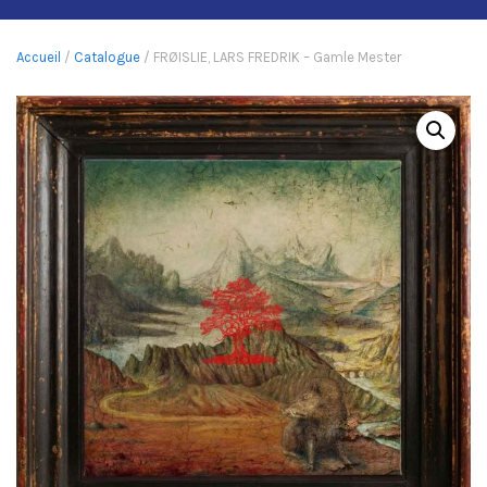
Accueil
/
Catalogue
/ FRØISLIE, LARS FREDRIK – Gamle Mester