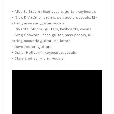
– Alberto Bravin : lead vocals, guitar, keyboards
– Nick D’Virgilio : drums, percussion, vocals, 12-
string acoustic guitar, vocals
– Rikard Sjöblom : guitars, keyboards, vocals
– Greg Spawton : bass guitar, bass pedals, 12-
string acoustic guitar, Mellotron
– Dave Foster : guitars
– Oskar Holldorff : keyboards, vocals
– Clare Lindley : violin, vocals