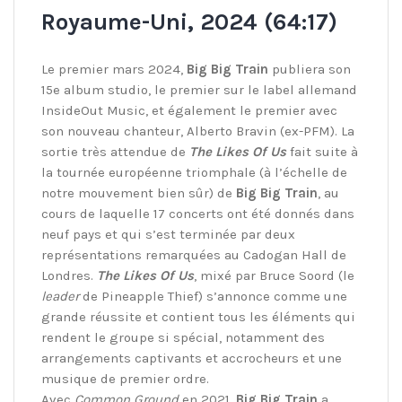
Royaume-Uni, 2024 (64:17)
Le premier mars 2024,
Big Big Train
publiera son
15e album studio, le premier sur le label allemand
InsideOut Music, et également le premier avec
son nouveau chanteur, Alberto Bravin (ex-PFM). La
sortie très attendue de
The Likes Of Us
fait suite à
la tournée européenne triomphale (à l’échelle de
notre mouvement bien sûr) de
Big Big Train
, au
cours de laquelle 17 concerts ont été donnés dans
neuf pays et qui s’est terminée par deux
représentations remarquées au Cadogan Hall de
Londres.
The Likes Of Us
, mixé par Bruce Soord (le
leader
de Pineapple Thief) s’annonce comme une
grande réussite et contient tous les éléments qui
rendent le groupe si spécial, notamment des
arrangements captivants et accrocheurs et une
musique de premier ordre.
Avec
Common Ground
en 2021,
Big Big Train
a