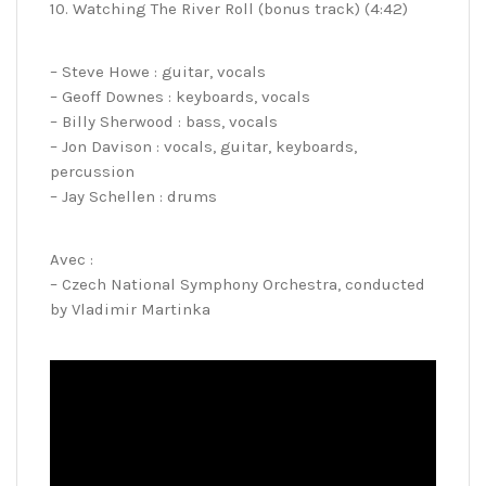
10. Watching The River Roll (bonus track) (4:42)
– Steve Howe : guitar, vocals
– Geoff Downes : keyboards, vocals
– Billy Sherwood : bass, vocals
– Jon Davison : vocals, guitar, keyboards,
percussion
– Jay Schellen : drums
Avec :
– Czech National Symphony Orchestra, conducted
by Vladimir Martinka