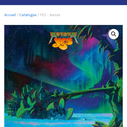
Accueil
/
Catalogue
/ YES – Aurora