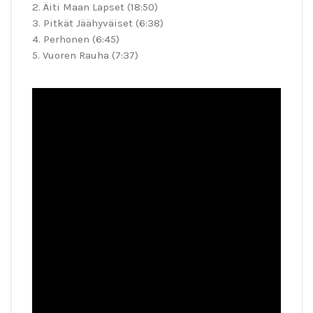
2. Äiti Maan Lapset (18:50)
3. Pitkät Jäähyväiset (6:38)
4. Perhonen (6:45)
5. Vuoren Rauha (7:37)