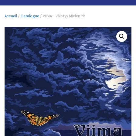
Accueil
/
Catalogue
/ VIIMA – Väistyy Mielen Yö