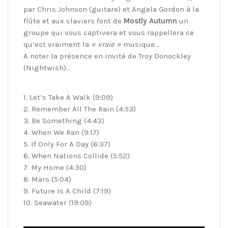
par Chris Johnson (guitare) et Angela Gordon à la
flûte et aux claviers font de
Mostly Autumn
un
groupe qui vous captivera et vous rappellera ce
qu’est vraiment la
« vraie »
musique…
A noter la présence en invité de Troy Donockley
(Nightwish)…
1. Let’s Take A Walk (9:09)
2. Remember All The Rain (4:53)
3. Be Something (4:43)
4. When We Ran (9:17)
5. If Only For A Day (6:37)
6. When Nations Collide (5:52)
7. My Home (4:30)
8. Mars (5:04)
9. Future Is A Child (7:19)
10. Seawater (19:09)